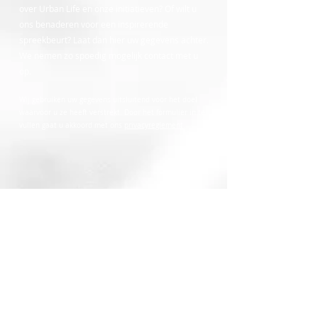
over Urban Life en onze initiatieven? Of wilt u
ons benaderen voor een inspirerende
spreekbeurt? Laat dan hier uw gegevens achter.
We nemen zo spoedig mogelijk contact met u
op.
Wij gebruiken uw gegevens uitsluitend voor het doel
waarvoor u ze heeft verstrekt. Door het formulier in te
vullen gaat u akkoord met ons
privacyreglement
.