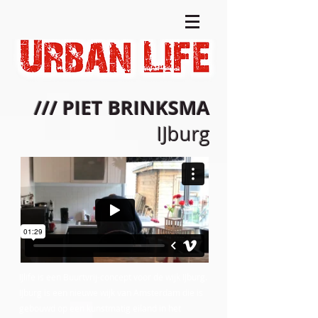
/// PIET BRINKSMA
IJburg
IJlife is een Buurtvrij-concept voor de wijk IJburg.
IJburg is een nieuwe wijk van Amsterdam die is
gebouwd op een kunstmatig eiland in het