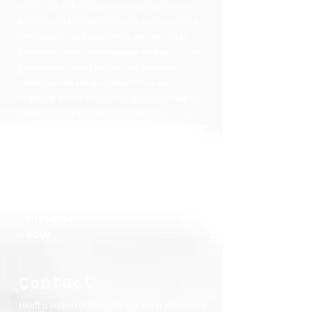
IJmeer. De wijk is opgezet in woonblokken met
een mix van sociale klassen en achtergronden.
IJlife biedt in het Blauwe Huis een plek waar
activiteiten voor het welzijn van de buurt worden
gehouden en heeft als doel het praktisch
ondersteunen van de mensen in de wijk,
zingeving en het creëren van gemeenschap en
verbinding. De teamleden werken vanuit een
relatie met Jezus en vanuit de inspiratie van het
evangelie, maar zijn dienstbaar aan mensen
van alle achtergronden. Voor hen die meer
willen weten over het christelijk geloof, of daarin
willen groeien, zijn er gespreksgroepen.
< MEER IJLIFE
< HOME
Contact
Heeft u vragen of behoefte aan meer informatie