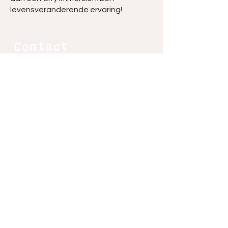
levensveranderende ervaring!
Contact
Heeft u vragen of behoefte aan meer informatie
over Urban Life en onze initiatieven? Of wilt u
ons benaderen voor een inspirerende
spreekbeurt? Laat dan hier uw gegevens achter.
We nemen zo spoedig mogelijk contact met u
op.
Wij gebruiken uw gegevens uitsluitend voor het doel
waarvoor u ze heeft verstrekt. Door het formulier in te
vullen gaat u akkoord met ons
privacyreglement
.