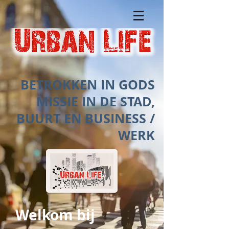
BETROKKEN IN GODS
MISSIE IN DE STAD,
BUURT EN BUSINESS /
WERK
Welkom bij