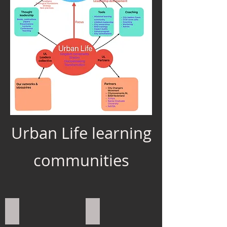
Urban Life learning
communities
Missionaire learning community
Lifework Journey
Groeien
Learning