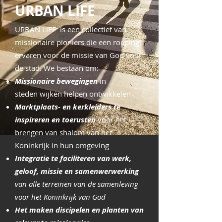
URBAN LIFE
URBAN LIFE is een collectief van
missionaire pioniers die een roeping
ervaren voor de
missie van God voor
de stad. We bestaan om:
Missionaire bewegingen
in
steden
wijken helpen ontwikkelen
Marktplaats- en kerkleiders te
inspireren en
toerusten
voor het
brengen van shalom van het
Koninkrijk in hun omgeving
Integratie te faciliteren van werk,
geloof, missie en samenwerwerking
v
an alle terreinen van de samenleving
voor het Koninkrijk van God
Het maken discipelen en planten van