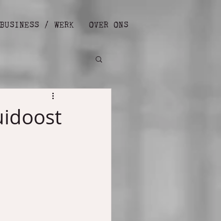
BUSINESS / WERK
OVER ONS
uidoost