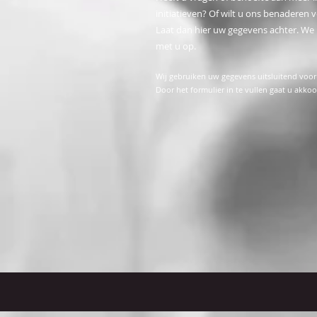
initiatieven? Of wilt u ons benaderen
Laat dan hier uw gegevens achter. We
met u op.
Wij gebruiken uw gegevens uitsluitend voor 
Door het formulier in te vullen gaat u akk