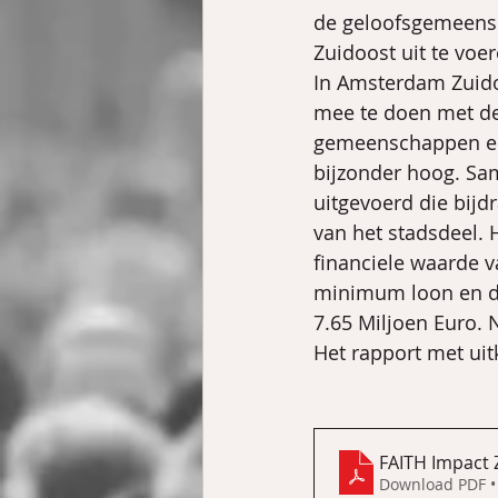
de geloofsgemeensc
Zuidoost uit te voer
In Amsterdam Zuido
mee te doen met de
gemeenschappen en o
bijzonder hoog. Sam
uitgevoerd die bijdr
van het stadsdeel. 
financiele waarde v
minimum loon en de 
7.65 Miljoen Euro. 
Het rapport met ui
FAITH Impact 
Download PDF •