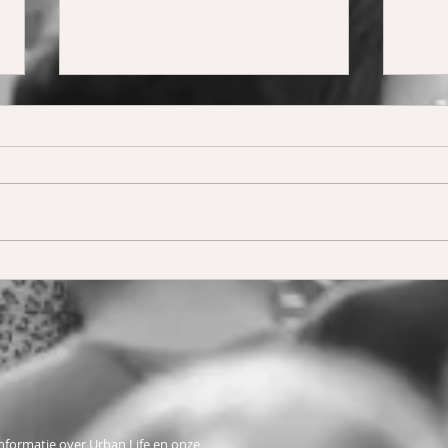
Advies en training over
Wel
missionair gemeente zijn
2024
Utre
nformatie over Urban Life en onze