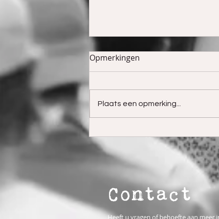
Opmerkingen
Plaats een opmerking...
De kracht van
samenwerking in
stadsnetwerken
Contact
Heeft u vragen of behoefte aan meer i