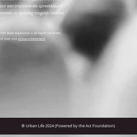
 voor een inspirerende spreekbeurt?
 nemen zo spoedig mogelijk contact
het doel waarvoor u ze heeft verstrekt.
oord met ons
privacyreglement
.
® Urban Life 2024 (Powered by the Act Foundation)