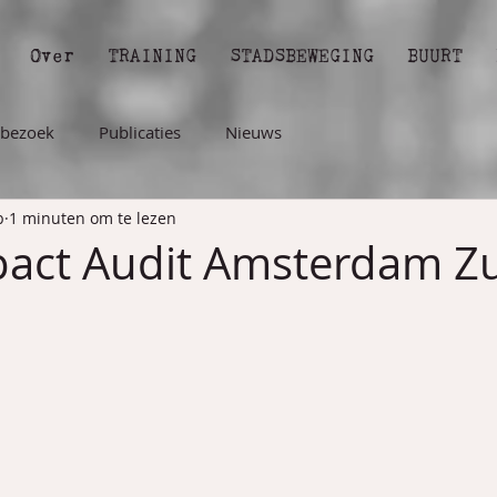
Over
TRAINING
STADSBEWEGING
BUURT
bezoek
Publicaties
Nieuws
b
1 minuten om te lezen
pact Audit Amsterdam Z