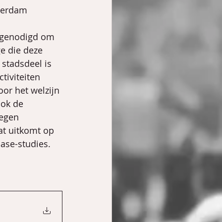
terdam 
tgenodigd om 
e die deze 
stadsdeel is 
tiviteiten 
oor het welzijn 
ook de 
tegen 
at uitkomt op 
case-studies.