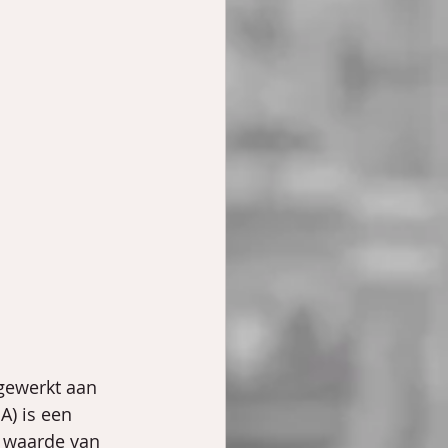
gewerkt aan 
A) is een 
 waarde van 