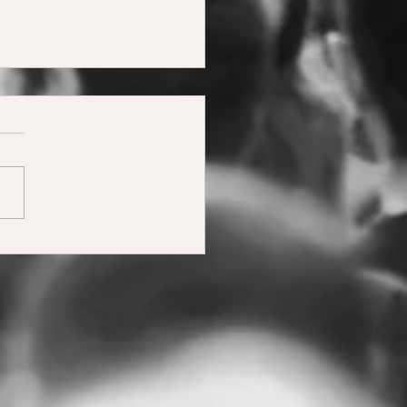
kom op Movementsday
 op 8 november in
cht