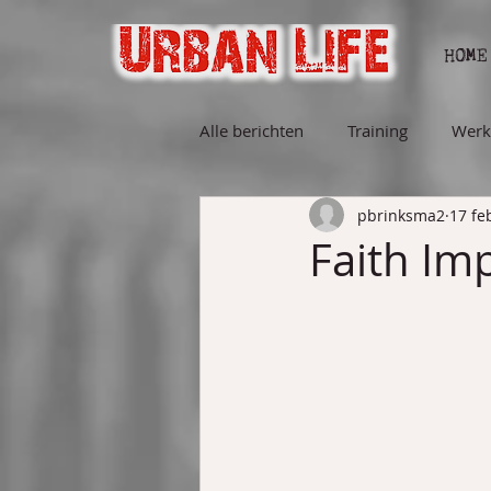
HOME
Alle berichten
Training
Werk
pbrinksma2
17 fe
Faith Im