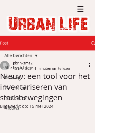
Post
Alle berichten
pbrinksma2
Alle berichten
15 mei 2024
1 minuten om te lezen
Nieuw: een tool voor het
Training
inventariseren van
Werkbezoek
stadsbewegingen
Publicaties
Bijgewerkt op:
16 mei 2024
Nieuws